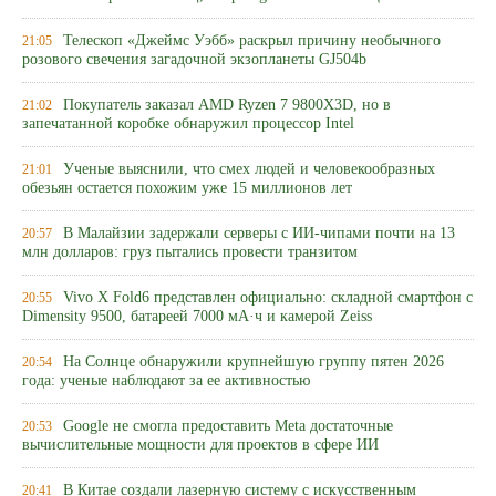
Телескоп «Джеймс Уэбб» раскрыл причину необычного
21:05
розового свечения загадочной экзопланеты GJ504b
Покупатель заказал AMD Ryzen 7 9800X3D, но в
21:02
запечатанной коробке обнаружил процессор Intel
Ученые выяснили, что смех людей и человекообразных
21:01
обезьян остается похожим уже 15 миллионов лет
В Малайзии задержали серверы с ИИ-чипами почти на 13
20:57
млн долларов: груз пытались провести транзитом
Vivo X Fold6 представлен официально: складной смартфон с
20:55
Dimensity 9500, батареей 7000 мА·ч и камерой Zeiss
На Солнце обнаружили крупнейшую группу пятен 2026
20:54
года: ученые наблюдают за ее активностью
Google не смогла предоставить Meta достаточные
20:53
вычислительные мощности для проектов в сфере ИИ
В Китае создали лазерную систему с искусственным
20:41