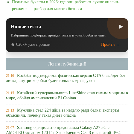
Печатные буклеты в 2026: где они работают лучше онлайн-
рекламы — разбор для малого бизнеса
▶
Новые тесты
Избранная подборка: пройди тесты и узнай себя лучше.
🔥 620k+ уже прошли
Пройти →
Лента публикаций
Rockstar подтвердила: физическая версия GTA 6 выйдет без
21:16
диска, внутри коробки будет только код загрузки
Китайский суперкомпьютер LineShine стал самым мощным в
21:15
мире, обойдя американский El Capitan
Мужчина съел 224 яйца за неделю ради белка: эксперты
21:13
объяснили, почему такая диета опасна
Samsung официально представила Galaxy A27 5G с
21:07
AMOLED-экраном 120 Гц, Snapdragon 6 Gen 3 и защитой IP64