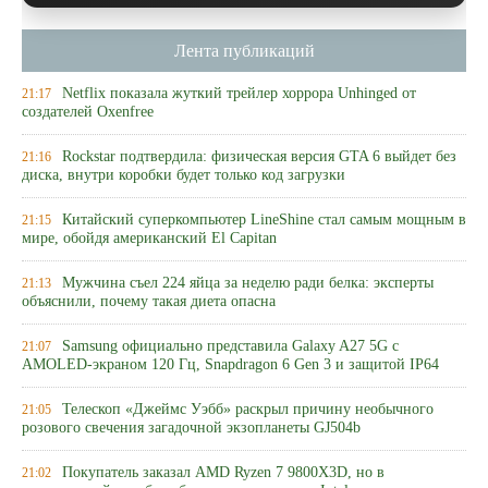
Лента публикаций
Netflix показала жуткий трейлер хоррора Unhinged от
21:17
создателей Oxenfree
Rockstar подтвердила: физическая версия GTA 6 выйдет без
21:16
диска, внутри коробки будет только код загрузки
Китайский суперкомпьютер LineShine стал самым мощным в
21:15
мире, обойдя американский El Capitan
Мужчина съел 224 яйца за неделю ради белка: эксперты
21:13
объяснили, почему такая диета опасна
Samsung официально представила Galaxy A27 5G с
21:07
AMOLED-экраном 120 Гц, Snapdragon 6 Gen 3 и защитой IP64
Телескоп «Джеймс Уэбб» раскрыл причину необычного
21:05
розового свечения загадочной экзопланеты GJ504b
Покупатель заказал AMD Ryzen 7 9800X3D, но в
21:02