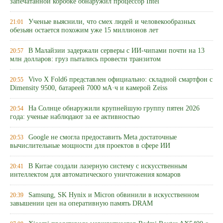
запечатанной коробке обнаружил процессор Intel
Ученые выяснили, что смех людей и человекообразных
21:01
обезьян остается похожим уже 15 миллионов лет
В Малайзии задержали серверы с ИИ-чипами почти на 13
20:57
млн долларов: груз пытались провести транзитом
Vivo X Fold6 представлен официально: складной смартфон с
20:55
Dimensity 9500, батареей 7000 мА·ч и камерой Zeiss
На Солнце обнаружили крупнейшую группу пятен 2026
20:54
года: ученые наблюдают за ее активностью
Google не смогла предоставить Meta достаточные
20:53
вычислительные мощности для проектов в сфере ИИ
В Китае создали лазерную систему с искусственным
20:41
интеллектом для автоматического уничтожения комаров
Samsung, SK Hynix и Micron обвинили в искусственном
20:39
завышении цен на оперативную память DRAM