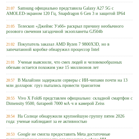
Samsung официально представила Galaxy A27 5G с
21:07
AMOLED-экраном 120 Гц, Snapdragon 6 Gen 3 и защитой IP64
Телескоп «Джеймс Уэбб» раскрыл причину необычного
21:05
розового свечения загадочной экзопланеты GJ504b
Покупатель заказал AMD Ryzen 7 9800X3D, но в
21:02
запечатанной коробке обнаружил процессор Intel
Ученые выяснили, что смех людей и человекообразных
21:01
обезьян остается похожим уже 15 миллионов лет
В Малайзии задержали серверы с ИИ-чипами почти на 13
20:57
млн долларов: груз пытались провести транзитом
Vivo X Fold6 представлен официально: складной смартфон с
20:55
Dimensity 9500, батареей 7000 мА·ч и камерой Zeiss
На Солнце обнаружили крупнейшую группу пятен 2026
20:54
года: ученые наблюдают за ее активностью
Google не смогла предоставить Meta достаточные
20:53