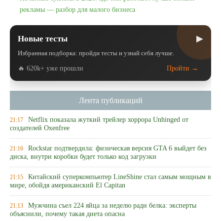
рекламы — разбор для малого бизнеса
▶
Новые тесты
Избранная подборка: пройди тесты и узнай себя лучше.
🔥 620k+ уже прошли
Пройти →
Лента публикаций
Netflix показала жуткий трейлер хоррора Unhinged от
21:17
создателей Oxenfree
Rockstar подтвердила: физическая версия GTA 6 выйдет без
21:16
диска, внутри коробки будет только код загрузки
Китайский суперкомпьютер LineShine стал самым мощным в
21:15
мире, обойдя американский El Capitan
Мужчина съел 224 яйца за неделю ради белка: эксперты
21:13
объяснили, почему такая диета опасна