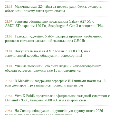
Мужчина съел 224 яйца за неделю ради белка: эксперты
21:13
объяснили, почему такая диета опасна
Samsung официально представила Galaxy A27 5G с
21:07
AMOLED-экраном 120 Гц, Snapdragon 6 Gen 3 и защитой IP64
Телескоп «Джеймс Уэбб» раскрыл причину необычного
21:05
розового свечения загадочной экзопланеты GJ504b
Покупатель заказал AMD Ryzen 7 9800X3D, но в
21:02
запечатанной коробке обнаружил процессор Intel
Ученые выяснили, что смех людей и человекообразных
21:01
обезьян остается похожим уже 15 миллионов лет
В Малайзии задержали серверы с ИИ-чипами почти на 13
20:57
млн долларов: груз пытались провести транзитом
Vivo X Fold6 представлен официально: складной смартфон с
20:55
Dimensity 9500, батареей 7000 мА·ч и камерой Zeiss
На Солнце обнаружили крупнейшую группу пятен 2026
20:54