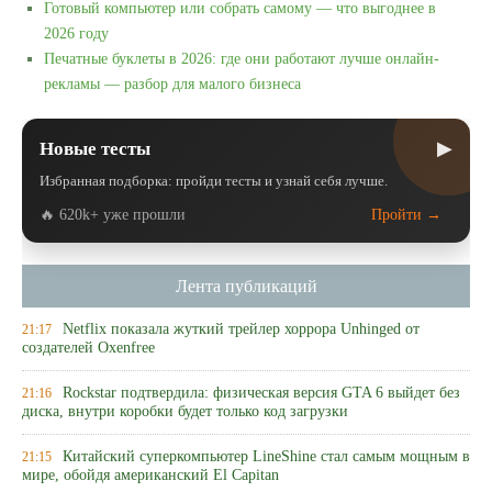
Готовый компьютер или собрать самому — что выгоднее в
2026 году
Печатные буклеты в 2026: где они работают лучше онлайн-
рекламы — разбор для малого бизнеса
▶
Новые тесты
Избранная подборка: пройди тесты и узнай себя лучше.
🔥 620k+ уже прошли
Пройти →
Лента публикаций
Netflix показала жуткий трейлер хоррора Unhinged от
21:17
создателей Oxenfree
Rockstar подтвердила: физическая версия GTA 6 выйдет без
21:16
диска, внутри коробки будет только код загрузки
Китайский суперкомпьютер LineShine стал самым мощным в
21:15
мире, обойдя американский El Capitan