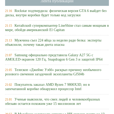
Лента публикаций
Rockstar подтвердила: физическая версия GTA 6 выйдет без
21:16
диска, внутри коробки будет только код загрузки
Китайский суперкомпьютер LineShine стал самым мощным в
21:15
мире, обойдя американский El Capitan
Мужчина съел 224 яйца за неделю ради белка: эксперты
21:13
объяснили, почему такая диета опасна
Samsung официально представила Galaxy A27 5G с
21:07
AMOLED-экраном 120 Гц, Snapdragon 6 Gen 3 и защитой IP64
Телескоп «Джеймс Уэбб» раскрыл причину необычного
21:05
розового свечения загадочной экзопланеты GJ504b
Покупатель заказал AMD Ryzen 7 9800X3D, но в
21:02
запечатанной коробке обнаружил процессор Intel
Ученые выяснили, что смех людей и человекообразных
21:01
обезьян остается похожим уже 15 миллионов лет