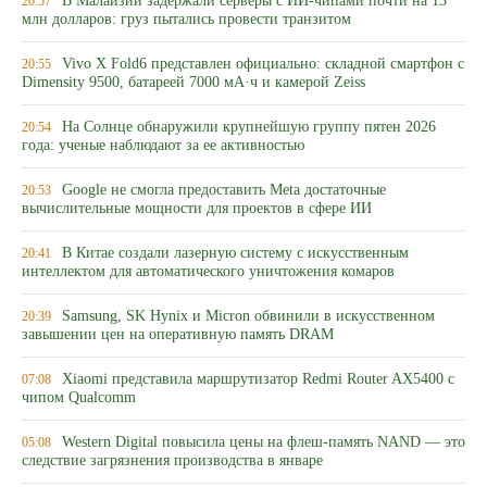
В Малайзии задержали серверы с ИИ-чипами почти на 13
20:57
млн долларов: груз пытались провести транзитом
Vivo X Fold6 представлен официально: складной смартфон с
20:55
Dimensity 9500, батареей 7000 мА·ч и камерой Zeiss
На Солнце обнаружили крупнейшую группу пятен 2026
20:54
года: ученые наблюдают за ее активностью
Google не смогла предоставить Meta достаточные
20:53
вычислительные мощности для проектов в сфере ИИ
В Китае создали лазерную систему с искусственным
20:41
интеллектом для автоматического уничтожения комаров
Samsung, SK Hynix и Micron обвинили в искусственном
20:39
завышении цен на оперативную память DRAM
Xiaomi представила маршрутизатор Redmi Router AX5400 с
07:08
чипом Qualcomm
Western Digital повысила цены на флеш-память NAND — это
05:08
следствие загрязнения производства в январе