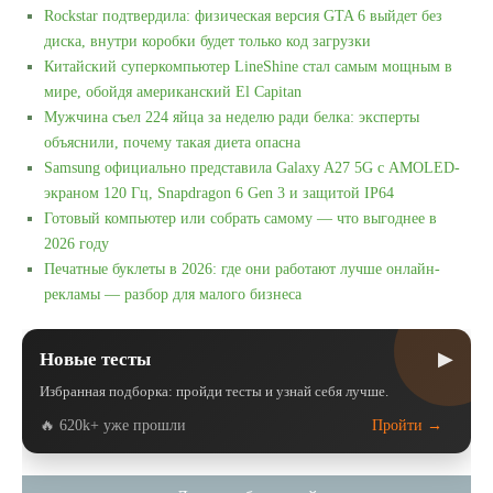
Rockstar подтвердила: физическая версия GTA 6 выйдет без
диска, внутри коробки будет только код загрузки
Китайский суперкомпьютер LineShine стал самым мощным в
мире, обойдя американский El Capitan
Мужчина съел 224 яйца за неделю ради белка: эксперты
объяснили, почему такая диета опасна
Samsung официально представила Galaxy A27 5G с AMOLED-
экраном 120 Гц, Snapdragon 6 Gen 3 и защитой IP64
Готовый компьютер или собрать самому — что выгоднее в
2026 году
Печатные буклеты в 2026: где они работают лучше онлайн-
рекламы — разбор для малого бизнеса
▶
Новые тесты
Избранная подборка: пройди тесты и узнай себя лучше.
🔥 620k+ уже прошли
Пройти →