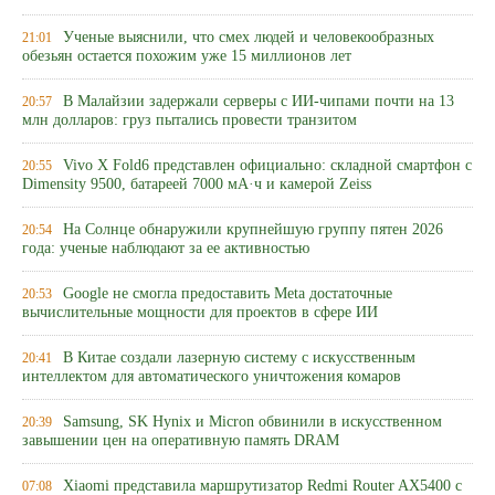
Ученые выяснили, что смех людей и человекообразных
21:01
обезьян остается похожим уже 15 миллионов лет
В Малайзии задержали серверы с ИИ-чипами почти на 13
20:57
млн долларов: груз пытались провести транзитом
Vivo X Fold6 представлен официально: складной смартфон с
20:55
Dimensity 9500, батареей 7000 мА·ч и камерой Zeiss
На Солнце обнаружили крупнейшую группу пятен 2026
20:54
года: ученые наблюдают за ее активностью
Google не смогла предоставить Meta достаточные
20:53
вычислительные мощности для проектов в сфере ИИ
В Китае создали лазерную систему с искусственным
20:41
интеллектом для автоматического уничтожения комаров
Samsung, SK Hynix и Micron обвинили в искусственном
20:39
завышении цен на оперативную память DRAM
Xiaomi представила маршрутизатор Redmi Router AX5400 с
07:08