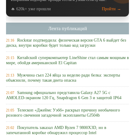
🔥 620k+ уже прошли
Пройти →
Лента публикаций
Rockstar подтвердила: физическая версия GTA 6 выйдет без
21:16
диска, внутри коробки будет только код загрузки
Китайский суперкомпьютер LineShine стал самым мощным в
21:15
мире, обойдя американский El Capitan
Мужчина съел 224 яйца за неделю ради белка: эксперты
21:13
объяснили, почему такая диета опасна
Samsung официально представила Galaxy A27 5G с
21:07
AMOLED-экраном 120 Гц, Snapdragon 6 Gen 3 и защитой IP64
Телескоп «Джеймс Уэбб» раскрыл причину необычного
21:05
розового свечения загадочной экзопланеты GJ504b
Покупатель заказал AMD Ryzen 7 9800X3D, но в
21:02
запечатанной коробке обнаружил процессор Intel