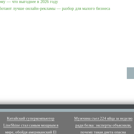
ому — что выгоднее в 2026 году
аботают лучше онлайн-рекламы — разбор для малого бизнеса
Китайский суперкомпьютер
Мужчина съел 224 яйца за неделю
LineShine стал самым мощным в
ради белка: эксперты объяснили,
мире, обойдя американский El
почему такая диета опасна