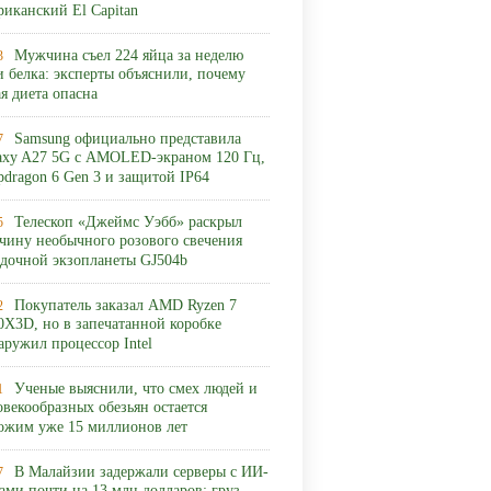
риканский El Capitan
Мужчина съел 224 яйца за неделю
3
и белка: эксперты объяснили, почему
ая диета опасна
Samsung официально представила
7
axy A27 5G с AMOLED-экраном 120 Гц,
pdragon 6 Gen 3 и защитой IP64
Телескоп «Джеймс Уэбб» раскрыл
5
чину необычного розового свечения
адочной экзопланеты GJ504b
Покупатель заказал AMD Ryzen 7
2
0X3D, но в запечатанной коробке
аружил процессор Intel
Ученые выяснили, что смех людей и
1
овекообразных обезьян остается
ожим уже 15 миллионов лет
В Малайзии задержали серверы с ИИ-
7