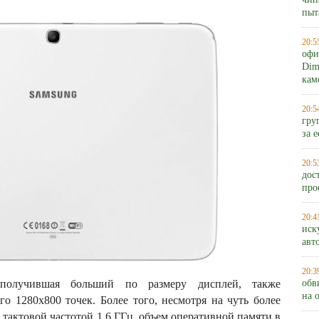
чип
пыт
20:5
офи
Dim
кам
20:5
гру
за 
20:5
дос
про
20:4
иск
авт
20:3
получившая больший по размеру дисплей, также
обв
на 
го 1280х800 точек. Более того, несмотря на чуть более
тактовой частотой 1,6 ГГц, объем оперативной памяти в