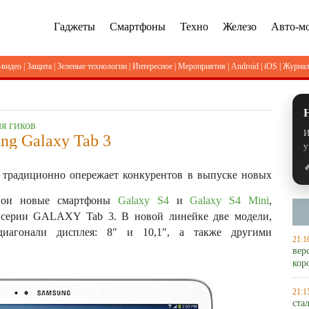
Гаджеты
Смартфоны
Техно
Железо
Авто-м
-видео
|
Защита
|
Зеленые технологии
|
Интересное
|
Мероприятия
|
Android
|
iOS
|
Журна
я гиков
И
g Galaxy Tab 3
у

 традиционно опережает конкурентов в выпуске новых
свои новые смартфоны
Galaxy S4
и
Galaxy S4 Mini
,
й серии GALAXY Tab 3. В новой линейке две модели,
диагонали дисплея: 8" и 10,1", а также другими
21:1
вер
кор
21:1
ста