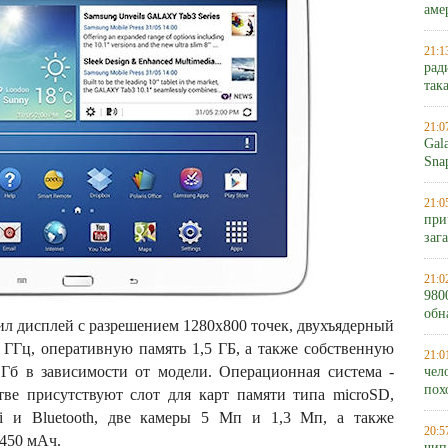
аме
21:1
рад
так
21:0
Gal
Sna
21:0
при
заг
21:0
980
обн
чил дисплей с разрешением 1280х800 точек, двухъядерный
5 ГГц, оперативную память 1,5 ГБ, а также собственную
21:0
Гб в зависимости от модели. Операционная система -
чел
пох
стве присутствуют слот для карт памяти типа microSD,
Fi и Bluetooth, две камеры 5 Мп и 1,3 Мп, а также
20:5
4450 мАч.