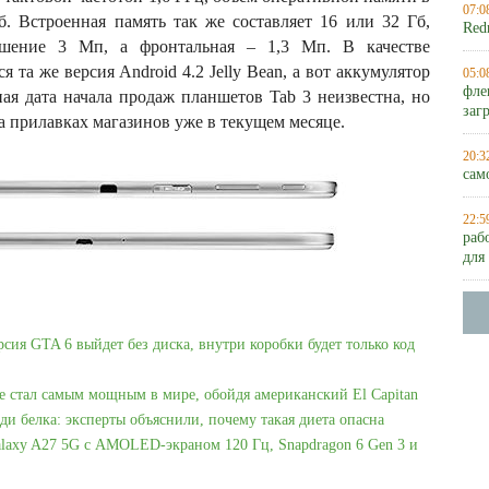
07:0
б. Встроенная память так же составляет 16 или 32 Гб,
Red
ешение 3 Мп, а фронтальная – 1,3 Мп. В качестве
 та же версия Android 4.2 Jelly Bean, а вот аккумулятор
05:0
фле
ая дата начала продаж планшетов Tab 3 неизвестна, но
заг
на прилавках магазинов уже в текущем месяце.
20:3
сам
22:5
раб
для
рсия GTA 6 выйдет без диска, внутри коробки будет только код
e стал самым мощным в мире, обойдя американский El Capitan
ди белка: эксперты объяснили, почему такая диета опасна
laxy A27 5G с AMOLED-экраном 120 Гц, Snapdragon 6 Gen 3 и