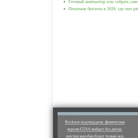
Готовый компьютер или собрать сам
Печатные буклеты в 2026: где они р
Rockstar подтвердила: физическая
версия GTA 6 выйдет без диска,
внутри коробки будет только код