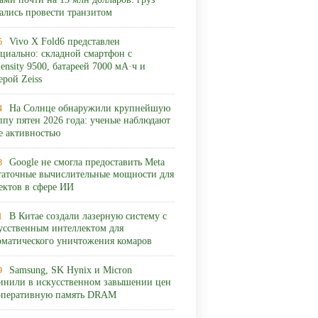
ами почти на 13 млн долларов: груз
ались провести транзитом
Vivo X Fold6 представлен
5
циально: складной смартфон с
ensity 9500, батареей 7000 мА·ч и
ерой Zeiss
На Солнце обнаружили крупнейшую
4
ппу пятен 2026 года: ученые наблюдают
ее активностью
Google не смогла предоставить Meta
3
таточные вычислительные мощности для
ектов в сфере ИИ
В Китае создали лазерную систему с
1
усственным интеллектом для
оматического уничтожения комаров
Samsung, SK Hynix и Micron
9
инили в искусственном завышении цен
оперативную память DRAM