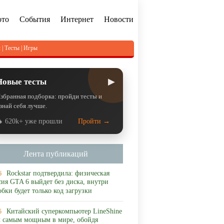
ото
События
Интернет
Новости
л
|
Тесты
|
Игры
▶
Новые тесты
збранная подборка: пройди тесты и
знай себя лучше.
 620k+ уже прошли
Пройти →
Лента публикаций
Rockstar подтвердила: физическая
6
сия GTA 6 выйдет без диска, внутри
обки будет только код загрузки
Китайский суперкомпьютер LineShine
5
л самым мощным в мире, обойдя