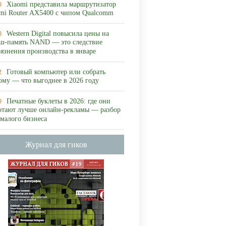
Xiaomi представила маршрутизатор
8
mi Router AX5400 с чипом Qualcomm
Western Digital повысила цены на
8
ш-память NAND — это следствие
рязнения производства в январе
Готовый компьютер или собрать
2
ому — что выгоднее в 2026 году
Печатные буклеты в 2026: где они
9
отают лучше онлайн-рекламы — разбор
 малого бизнеса
Журнал для гиков