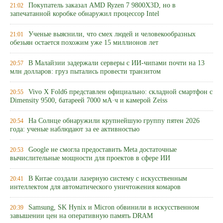
Покупатель заказал AMD Ryzen 7 9800X3D, но в
21:02
запечатанной коробке обнаружил процессор Intel
Ученые выяснили, что смех людей и человекообразных
21:01
обезьян остается похожим уже 15 миллионов лет
В Малайзии задержали серверы с ИИ-чипами почти на 13
20:57
млн долларов: груз пытались провести транзитом
Vivo X Fold6 представлен официально: складной смартфон с
20:55
Dimensity 9500, батареей 7000 мА·ч и камерой Zeiss
На Солнце обнаружили крупнейшую группу пятен 2026
20:54
года: ученые наблюдают за ее активностью
Google не смогла предоставить Meta достаточные
20:53
вычислительные мощности для проектов в сфере ИИ
В Китае создали лазерную систему с искусственным
20:41
интеллектом для автоматического уничтожения комаров
Samsung, SK Hynix и Micron обвинили в искусственном
20:39
завышении цен на оперативную память DRAM