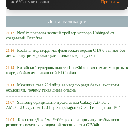
🔥 620k+ уже прошли
Пройти →
Лента публикаций
Netflix показала жуткий трейлер хоррора Unhinged от
21:17
создателей Oxenfree
Rockstar подтвердила: физическая версия GTA 6 выйдет без
21:16
диска, внутри коробки будет только код загрузки
Китайский суперкомпьютер LineShine стал самым мощным в
21:15
мире, обойдя американский El Capitan
Мужчина съел 224 яйца за неделю ради белка: эксперты
21:13
объяснили, почему такая диета опасна
Samsung официально представила Galaxy A27 5G с
21:07
AMOLED-экраном 120 Гц, Snapdragon 6 Gen 3 и защитой IP64
Телескоп «Джеймс Уэбб» раскрыл причину необычного
21:05
розового свечения загадочной экзопланеты GJ504b