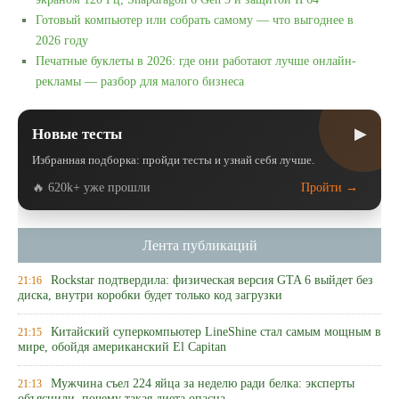
Готовый компьютер или собрать самому — что выгоднее в
2026 году
Печатные буклеты в 2026: где они работают лучше онлайн-
рекламы — разбор для малого бизнеса
▶
Новые тесты
Избранная подборка: пройди тесты и узнай себя лучше.
🔥 620k+ уже прошли
Пройти →
Лента публикаций
Rockstar подтвердила: физическая версия GTA 6 выйдет без
21:16
диска, внутри коробки будет только код загрузки
Китайский суперкомпьютер LineShine стал самым мощным в
21:15
мире, обойдя американский El Capitan
Мужчина съел 224 яйца за неделю ради белка: эксперты
21:13