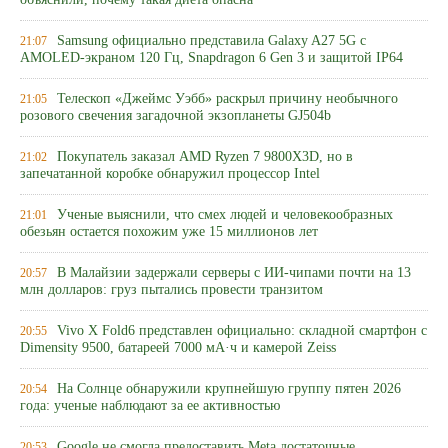
объяснили, почему такая диета опасна
Samsung официально представила Galaxy A27 5G с
21:07
AMOLED-экраном 120 Гц, Snapdragon 6 Gen 3 и защитой IP64
Телескоп «Джеймс Уэбб» раскрыл причину необычного
21:05
розового свечения загадочной экзопланеты GJ504b
Покупатель заказал AMD Ryzen 7 9800X3D, но в
21:02
запечатанной коробке обнаружил процессор Intel
Ученые выяснили, что смех людей и человекообразных
21:01
обезьян остается похожим уже 15 миллионов лет
В Малайзии задержали серверы с ИИ-чипами почти на 13
20:57
млн долларов: груз пытались провести транзитом
Vivo X Fold6 представлен официально: складной смартфон с
20:55
Dimensity 9500, батареей 7000 мА·ч и камерой Zeiss
На Солнце обнаружили крупнейшую группу пятен 2026
20:54
года: ученые наблюдают за ее активностью
Google не смогла предоставить Meta достаточные
20:53