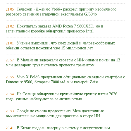
Телескоп «Джеймс Уэбб» раскрыл причину необычного
21:05
розового свечения загадочной экзопланеты GJ504b
Покупатель заказал AMD Ryzen 7 9800X3D, но в
21:02
запечатанной коробке обнаружил процессор Intel
Ученые выяснили, что смех людей и человекообразных
21:01
обезьян остается похожим уже 15 миллионов лет
В Малайзии задержали серверы с ИИ-чипами почти на 13
20:57
млн долларов: груз пытались провести транзитом
Vivo X Fold6 представлен официально: складной смартфон с
20:55
Dimensity 9500, батареей 7000 мА·ч и камерой Zeiss
На Солнце обнаружили крупнейшую группу пятен 2026
20:54
года: ученые наблюдают за ее активностью
Google не смогла предоставить Meta достаточные
20:53
вычислительные мощности для проектов в сфере ИИ
В Китае создали лазерную систему с искусственным
20:41