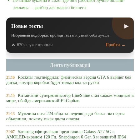
Печатные буклеты в 2026: где они работают лучше онлайн-
рекламы — разбор для малого бизнеса
▶
Новые тесты
Избранная подборка: пройди тесты и узнай себя лучше.
🔥 620k+ уже прошли
Пройти →
Лента публикаций
Rockstar подтвердила: физическая версия GTA 6 выйдет без
21:16
диска, внутри коробки будет только код загрузки
Китайский суперкомпьютер LineShine стал самым мощным в
21:15
мире, обойдя американский El Capitan
Мужчина съел 224 яйца за неделю ради белка: эксперты
21:13
объяснили, почему такая диета опасна
Samsung официально представила Galaxy A27 5G с
21:07
AMOLED-экраном 120 Гц, Snapdragon 6 Gen 3 и защитой IP64