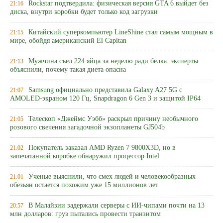
Rockstar подтвердила: физическая версия GTA 6 выйдет без
21:16
диска, внутри коробки будет только код загрузки
Китайский суперкомпьютер LineShine стал самым мощным в
21:15
мире, обойдя американский El Capitan
Мужчина съел 224 яйца за неделю ради белка: эксперты
21:13
объяснили, почему такая диета опасна
Samsung официально представила Galaxy A27 5G с
21:07
AMOLED-экраном 120 Гц, Snapdragon 6 Gen 3 и защитой IP64
Телескоп «Джеймс Уэбб» раскрыл причину необычного
21:05
розового свечения загадочной экзопланеты GJ504b
Покупатель заказал AMD Ryzen 7 9800X3D, но в
21:02
запечатанной коробке обнаружил процессор Intel
Ученые выяснили, что смех людей и человекообразных
21:01
обезьян остается похожим уже 15 миллионов лет
В Малайзии задержали серверы с ИИ-чипами почти на 13
20:57
млн долларов: груз пытались провести транзитом