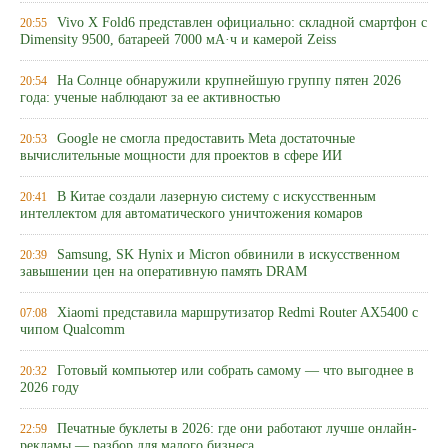
Vivo X Fold6 представлен официально: складной смартфон с
20:55
Dimensity 9500, батареей 7000 мА·ч и камерой Zeiss
На Солнце обнаружили крупнейшую группу пятен 2026
20:54
года: ученые наблюдают за ее активностью
Google не смогла предоставить Meta достаточные
20:53
вычислительные мощности для проектов в сфере ИИ
В Китае создали лазерную систему с искусственным
20:41
интеллектом для автоматического уничтожения комаров
Samsung, SK Hynix и Micron обвинили в искусственном
20:39
завышении цен на оперативную память DRAM
Xiaomi представила маршрутизатор Redmi Router AX5400 с
07:08
чипом Qualcomm
Готовый компьютер или собрать самому — что выгоднее в
20:32
2026 году
Печатные буклеты в 2026: где они работают лучше онлайн-
22:59
рекламы — разбор для малого бизнеса