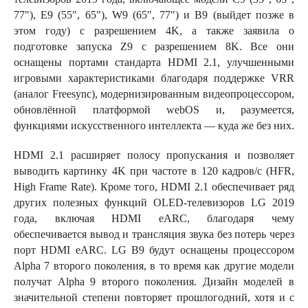
77"), E9 (55", 65"), W9 (65", 77") и B9 (выйдет позже в
этом году) с разрешением 4K, а также заявила о
подготовке запуска Z9 с разрешением 8K. Все они
оснащены портами стандарта HDMI 2.1, улучшенными
игровыми характеристиками благодаря поддержке VRR
(аналог Freesync), модернизированным видеопроцессором,
обновлённой платформой webOS и, разумеется,
функциями искусственного интеллекта — куда же без них.
HDMI 2.1 расширяет полосу пропускания и позволяет
выводить картинку 4K при частоте в 120 кадров/с (HFR,
High Frame Rate). Кроме того, HDMI 2.1 обеспечивает ряд
других полезных функций OLED-телевизоров LG 2019
года, включая HDMI eARC, благодаря чему
обеспечивается вывод и трансляция звука без потерь через
порт HDMI eARC. LG B9 будут оснащены процессором
Alpha 7 второго поколения, в то время как другие модели
получат Alpha 9 второго поколения. Дизайн моделей в
значительной степени повторяет прошлогодний, хотя и с