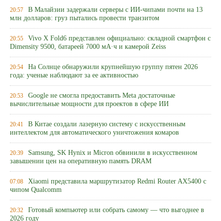
В Малайзии задержали серверы с ИИ-чипами почти на 13
20:57
млн долларов: груз пытались провести транзитом
Vivo X Fold6 представлен официально: складной смартфон с
20:55
Dimensity 9500, батареей 7000 мА·ч и камерой Zeiss
На Солнце обнаружили крупнейшую группу пятен 2026
20:54
года: ученые наблюдают за ее активностью
Google не смогла предоставить Meta достаточные
20:53
вычислительные мощности для проектов в сфере ИИ
В Китае создали лазерную систему с искусственным
20:41
интеллектом для автоматического уничтожения комаров
Samsung, SK Hynix и Micron обвинили в искусственном
20:39
завышении цен на оперативную память DRAM
Xiaomi представила маршрутизатор Redmi Router AX5400 с
07:08
чипом Qualcomm
Готовый компьютер или собрать самому — что выгоднее в
20:32
2026 году