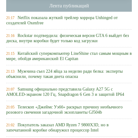
Лента публикаций
Netflix показала жуткий трейлер хоррора Unhinged от
21:17
создателей Oxenfree
Rockstar подтвердила: физическая версия GTA 6 выйдет без
21:16
диска, внутри коробки будет только код загрузки
Китайский суперкомпьютер LineShine стал самым мощным в
21:15
мире, обойдя американский El Capitan
Мужчина съел 224 яйца за неделю ради белка: эксперты
21:13
объяснили, почему такая диета опасна
Samsung официально представила Galaxy A27 5G с
21:07
AMOLED-экраном 120 Гц, Snapdragon 6 Gen 3 и защитой IP64
Телескоп «Джеймс Уэбб» раскрыл причину необычного
21:05
розового свечения загадочной экзопланеты GJ504b
Покупатель заказал AMD Ryzen 7 9800X3D, но в
21:02
запечатанной коробке обнаружил процессор Intel