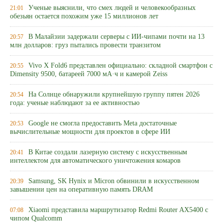
Ученые выяснили, что смех людей и человекообразных
21:01
обезьян остается похожим уже 15 миллионов лет
В Малайзии задержали серверы с ИИ-чипами почти на 13
20:57
млн долларов: груз пытались провести транзитом
Vivo X Fold6 представлен официально: складной смартфон с
20:55
Dimensity 9500, батареей 7000 мА·ч и камерой Zeiss
На Солнце обнаружили крупнейшую группу пятен 2026
20:54
года: ученые наблюдают за ее активностью
Google не смогла предоставить Meta достаточные
20:53
вычислительные мощности для проектов в сфере ИИ
В Китае создали лазерную систему с искусственным
20:41
интеллектом для автоматического уничтожения комаров
Samsung, SK Hynix и Micron обвинили в искусственном
20:39
завышении цен на оперативную память DRAM
Xiaomi представила маршрутизатор Redmi Router AX5400 с
07:08
чипом Qualcomm