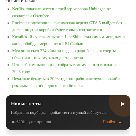
Читайте также
Netflix показала жуткий трейлер хоррора Unhinged от
создателей Oxenfree
Rockstar подтвердила: физическая версия GTA 6 выйдет без
диска, внутри коробки будет только код загрузки
Китайский суперкомпьютер LineShine стал самым мощным в
мире, обойдя американский El Capitan
Мужчина съел 224 яйца за неделю ради белка: эксперты
объяснили, почему такая диета опасна
Готовый компьютер или собрать самому — что выгоднее в
2026 году
Печатные буклеты в 2026: где они работают лучше онлайн-
рекламы — разбор для малого бизнеса
▶
Новые тесты
Избранная подборка: пройди тесты и узнай себя лучше.
🔥 620k+ уже прошли
Пройти →