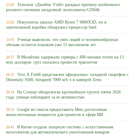
Телескоп «Джеймс Уэбб» раскрыл причину необычного
21:05
розового свечения загадочной экзопланеты GJ504b
Покупатель заказал AMD Ryzen 7 9800X3D, но в
21:02
запечатанной коробке обнаружил процессор Intel
Ученые выяснили, что смех людей и человекообразных
21:01
обезьян остается похожим уже 15 миллионов лет
В Малайзии задержали серверы с ИИ-чипами почти на 13
20:57
млн долларов: груз пытались провести транзитом
Vivo X Fold6 представлен официально: складной смартфон с
20:55
Dimensity 9500, батареей 7000 мА·ч и камерой Zeiss
На Солнце обнаружили крупнейшую группу пятен 2026
20:54
года: ученые наблюдают за ее активностью
Google не смогла предоставить Meta достаточные
20:53
вычислительные мощности для проектов в сфере ИИ
В Китае создали лазерную систему с искусственным
20:41
интеллектом для автоматического уничтожения комаров