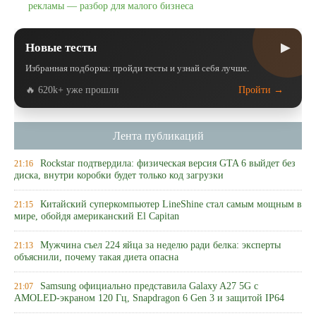
рекламы — разбор для малого бизнеса
▶
Новые тесты
Избранная подборка: пройди тесты и узнай себя лучше.
🔥 620k+ уже прошли
Пройти →
Лента публикаций
Rockstar подтвердила: физическая версия GTA 6 выйдет без
21:16
диска, внутри коробки будет только код загрузки
Китайский суперкомпьютер LineShine стал самым мощным в
21:15
мире, обойдя американский El Capitan
Мужчина съел 224 яйца за неделю ради белка: эксперты
21:13
объяснили, почему такая диета опасна
Samsung официально представила Galaxy A27 5G с
21:07
AMOLED-экраном 120 Гц, Snapdragon 6 Gen 3 и защитой IP64