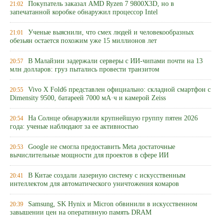
Покупатель заказал AMD Ryzen 7 9800X3D, но в
21:02
запечатанной коробке обнаружил процессор Intel
Ученые выяснили, что смех людей и человекообразных
21:01
обезьян остается похожим уже 15 миллионов лет
В Малайзии задержали серверы с ИИ-чипами почти на 13
20:57
млн долларов: груз пытались провести транзитом
Vivo X Fold6 представлен официально: складной смартфон с
20:55
Dimensity 9500, батареей 7000 мА·ч и камерой Zeiss
На Солнце обнаружили крупнейшую группу пятен 2026
20:54
года: ученые наблюдают за ее активностью
Google не смогла предоставить Meta достаточные
20:53
вычислительные мощности для проектов в сфере ИИ
В Китае создали лазерную систему с искусственным
20:41
интеллектом для автоматического уничтожения комаров
Samsung, SK Hynix и Micron обвинили в искусственном
20:39
завышении цен на оперативную память DRAM