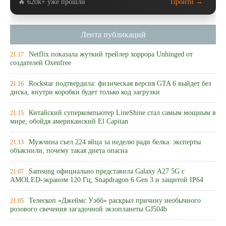
🔥 620k+ уже прошли
Пройти →
Лента публикаций
Netflix показала жуткий трейлер хоррора Unhinged от
21:17
создателей Oxenfree
Rockstar подтвердила: физическая версия GTA 6 выйдет без
21:16
диска, внутри коробки будет только код загрузки
Китайский суперкомпьютер LineShine стал самым мощным в
21:15
мире, обойдя американский El Capitan
Мужчина съел 224 яйца за неделю ради белка: эксперты
21:13
объяснили, почему такая диета опасна
Samsung официально представила Galaxy A27 5G с
21:07
AMOLED-экраном 120 Гц, Snapdragon 6 Gen 3 и защитой IP64
Телескоп «Джеймс Уэбб» раскрыл причину необычного
21:05
розового свечения загадочной экзопланеты GJ504b