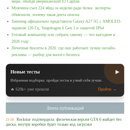
мире, обойдя американский El Capitan
Мужчина съел 224 яйца за неделю ради белка: эксперты
объяснили, почему такая диета опасна
Samsung официально представила Galaxy A27 5G с AMOLED-
экраном 120 Гц, Snapdragon 6 Gen 3 и защитой IP64
Готовый компьютер или собрать самому — что выгоднее в
2026 году
Печатные буклеты в 2026: где они работают лучше онлайн-
рекламы — разбор для малого бизнеса
▶
Новые тесты
Избранная подборка: пройди тесты и узнай себя лучше.
🔥 620k+ уже прошли
Пройти →
Лента публикаций
Rockstar подтвердила: физическая версия GTA 6 выйдет без
21:16
диска, внутри коробки будет только код загрузки