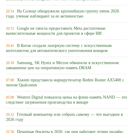
На Солнце обнаружили крупнейшую группу пятен 2026
20:54
года: ученые наблюдают за ее активностью
Google не смогла предоставить Meta достаточные
20:53
вычислительные мощности для проектов в сфере ИИ
В Китае создали лазерную систему с искусственным
20:41
интеллектом для автоматического уничтожения комаров
Samsung, SK Hynix и Micron обвинили в искусственном
20:39
завышении цен на оперативную память DRAM
Xiaomi представила маршрутизатор Redmi Router AX5400 с
07:08
чипом Qualcomm
Western Digital повысила цены на флеш-память NAND — это
05:08
следствие загрязнения производства в январе
Готовый компьютер или собрать самому — что выгоднее в
20:32
2026 году
Печатные буклеты в 2026: где они работают лучше онлайн-
22:59