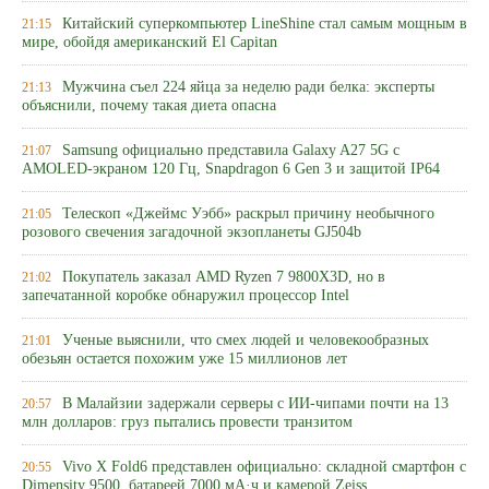
Китайский суперкомпьютер LineShine стал самым мощным в
21:15
мире, обойдя американский El Capitan
Мужчина съел 224 яйца за неделю ради белка: эксперты
21:13
объяснили, почему такая диета опасна
Samsung официально представила Galaxy A27 5G с
21:07
AMOLED-экраном 120 Гц, Snapdragon 6 Gen 3 и защитой IP64
Телескоп «Джеймс Уэбб» раскрыл причину необычного
21:05
розового свечения загадочной экзопланеты GJ504b
Покупатель заказал AMD Ryzen 7 9800X3D, но в
21:02
запечатанной коробке обнаружил процессор Intel
Ученые выяснили, что смех людей и человекообразных
21:01
обезьян остается похожим уже 15 миллионов лет
В Малайзии задержали серверы с ИИ-чипами почти на 13
20:57
млн долларов: груз пытались провести транзитом
Vivo X Fold6 представлен официально: складной смартфон с
20:55
Dimensity 9500, батареей 7000 мА·ч и камерой Zeiss