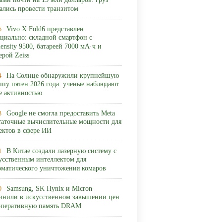
ами почти на 13 млн долларов: груз
ались провести транзитом
Vivo X Fold6 представлен
5
циально: складной смартфон с
ensity 9500, батареей 7000 мА·ч и
ерой Zeiss
На Солнце обнаружили крупнейшую
4
ппу пятен 2026 года: ученые наблюдают
ее активностью
Google не смогла предоставить Meta
3
таточные вычислительные мощности для
ектов в сфере ИИ
В Китае создали лазерную систему с
1
усственным интеллектом для
оматического уничтожения комаров
Samsung, SK Hynix и Micron
9
инили в искусственном завышении цен
оперативную память DRAM