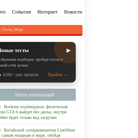
ото
События
Интернет
Новости
л
|
Тесты
|
Игры
▶
Новые тесты
збранная подборка: пройди тесты и
знай себя лучше.
 620k+ уже прошли
Пройти →
Лента публикаций
Rockstar подтвердила: физическая
6
сия GTA 6 выйдет без диска, внутри
обки будет только код загрузки
Китайский суперкомпьютер LineShine
5
л самым мощным в мире, обойдя