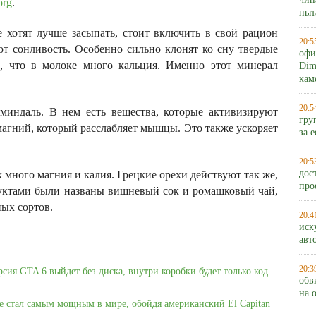
чип
org
.
пыт
е хотят лучше засыпать, стоит включить в свой рацион
20:5
 сонливость. Особенно сильно клонят ко сну твердые
офи
, что в молоке много кальция. Именно этот минерал
Dim
кам
20:5
миндаль. В нем есть вещества, которые активизируют
гру
магний, который расслабляет мышцы. Это также ускоряет
за 
.
20:5
дос
х много магния и калия. Грецкие орехи действуют так же,
про
уктами были названы вишневый сок и ромашковый чай,
ных сортов.
20:4
иск
авт
20:3
рсия GTA 6 выйдет без диска, внутри коробки будет только код
обв
на 
e стал самым мощным в мире, обойдя американский El Capitan