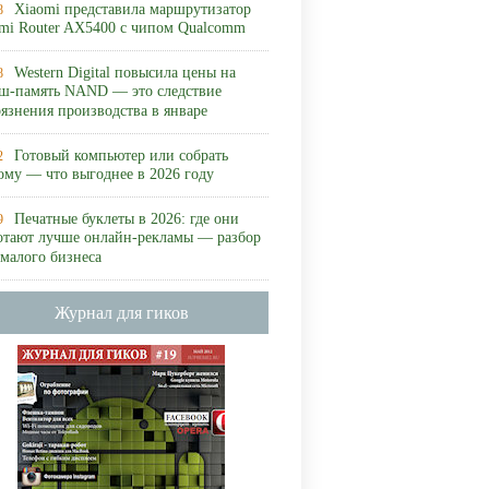
Xiaomi представила маршрутизатор
8
mi Router AX5400 с чипом Qualcomm
Western Digital повысила цены на
8
ш-память NAND — это следствие
рязнения производства в январе
Готовый компьютер или собрать
2
ому — что выгоднее в 2026 году
Печатные буклеты в 2026: где они
9
отают лучше онлайн-рекламы — разбор
 малого бизнеса
Журнал для гиков