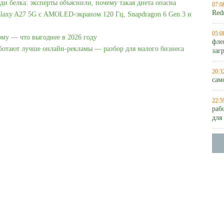
ди белка: эксперты объяснили, почему такая диета опасна
07:0
Red
laxy A27 5G с AMOLED-экраном 120 Гц, Snapdragon 6 Gen 3 и
05:0
ому — что выгоднее в 2026 году
фле
аботают лучше онлайн-рекламы — разбор для малого бизнеса
заг
20:3
сам
22:5
раб
для