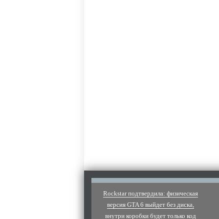
Rockstar подтвердила: физическая
версия GTA 6 выйдет без диска,
внутри коробки будет только код