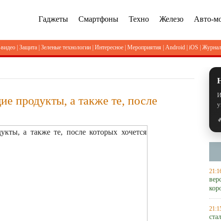
Гаджеты
Смартфоны
Техно
Железо
Авто-м
-видео
|
Защита
|
Зеленые технологии
|
Интересное
|
Мероприятия
|
Android
|
iOS
|
Журна
И
е продукты, а также те, после
у

21:1
вер
кор
21:1
ста