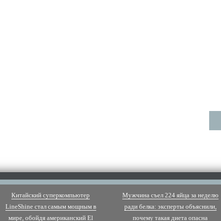
Китайский суперкомпьютер
Мужчина съел 224 яйца за неделю
LineShine стал самым мощным в
ради белка: эксперты объяснили,
мире, обойдя американский El
почему такая диета опасна