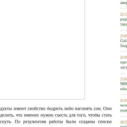
аме
21:1
рад
так
21:0
Gal
Sna
21:0
при
заг
21:0
980
обн
21:0
чел
одукты имеют свойство бодрить либо нагонять сон. Они
пох
делить, что именно нужно съесть для того, чтобы стать
уснуть. По результатам работы были созданы списки
20:5