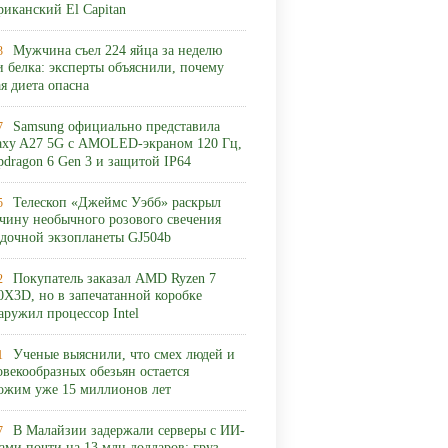
риканский El Capitan
Мужчина съел 224 яйца за неделю
3
и белка: эксперты объяснили, почему
ая диета опасна
Samsung официально представила
7
axy A27 5G с AMOLED-экраном 120 Гц,
pdragon 6 Gen 3 и защитой IP64
Телескоп «Джеймс Уэбб» раскрыл
5
чину необычного розового свечения
адочной экзопланеты GJ504b
Покупатель заказал AMD Ryzen 7
2
0X3D, но в запечатанной коробке
аружил процессор Intel
Ученые выяснили, что смех людей и
1
овекообразных обезьян остается
ожим уже 15 миллионов лет
В Малайзии задержали серверы с ИИ-
7