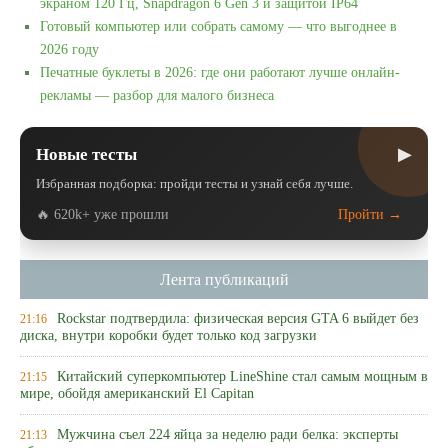
экраном 120 Гц, Snapdragon 6 Gen 3 и защитой IP64
Готовый компьютер или собрать самому — что выгоднее в
2026 году
Печатные буклеты в 2026: где они работают лучше онлайн-
рекламы — разбор для малого бизнеса
▶
Новые тесты
Избранная подборка: пройди тесты и узнай себя лучше.
🔥 620k+ уже прошли
Пройти →
Лента публикаций
Rockstar подтвердила: физическая версия GTA 6 выйдет без
21:16
диска, внутри коробки будет только код загрузки
Китайский суперкомпьютер LineShine стал самым мощным в
21:15
мире, обойдя американский El Capitan
Мужчина съел 224 яйца за неделю ради белка: эксперты
21:13