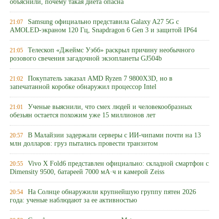
объяснили, почему такая диета опасна
Samsung официально представила Galaxy A27 5G с
21:07
AMOLED-экраном 120 Гц, Snapdragon 6 Gen 3 и защитой IP64
Телескоп «Джеймс Уэбб» раскрыл причину необычного
21:05
розового свечения загадочной экзопланеты GJ504b
Покупатель заказал AMD Ryzen 7 9800X3D, но в
21:02
запечатанной коробке обнаружил процессор Intel
Ученые выяснили, что смех людей и человекообразных
21:01
обезьян остается похожим уже 15 миллионов лет
В Малайзии задержали серверы с ИИ-чипами почти на 13
20:57
млн долларов: груз пытались провести транзитом
Vivo X Fold6 представлен официально: складной смартфон с
20:55
Dimensity 9500, батареей 7000 мА·ч и камерой Zeiss
На Солнце обнаружили крупнейшую группу пятен 2026
20:54
года: ученые наблюдают за ее активностью