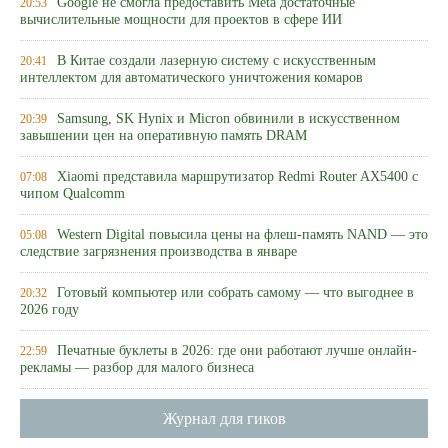
Google не смогла предоставить Meta достаточные
20:53
вычислительные мощности для проектов в сфере ИИ
В Китае создали лазерную систему с искусственным
20:41
интеллектом для автоматического уничтожения комаров
Samsung, SK Hynix и Micron обвинили в искусственном
20:39
завышении цен на оперативную память DRAM
Xiaomi представила маршрутизатор Redmi Router AX5400 с
07:08
чипом Qualcomm
Western Digital повысила цены на флеш-память NAND — это
05:08
следствие загрязнения производства в январе
Готовый компьютер или собрать самому — что выгоднее в
20:32
2026 году
Печатные буклеты в 2026: где они работают лучше онлайн-
22:59
рекламы — разбор для малого бизнеса
Журнал для гиков