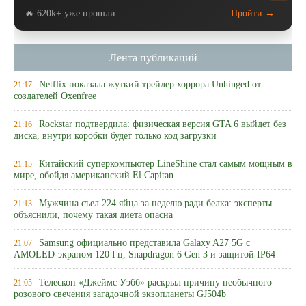
🔥 620k+ уже прошли
Пройти →
Лента публикаций
Netflix показала жуткий трейлер хоррора Unhinged от
21:17
создателей Oxenfree
Rockstar подтвердила: физическая версия GTA 6 выйдет без
21:16
диска, внутри коробки будет только код загрузки
Китайский суперкомпьютер LineShine стал самым мощным в
21:15
мире, обойдя американский El Capitan
Мужчина съел 224 яйца за неделю ради белка: эксперты
21:13
объяснили, почему такая диета опасна
Samsung официально представила Galaxy A27 5G с
21:07
AMOLED-экраном 120 Гц, Snapdragon 6 Gen 3 и защитой IP64
Телескоп «Джеймс Уэбб» раскрыл причину необычного
21:05
розового свечения загадочной экзопланеты GJ504b