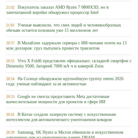
Покупатель заказал AMD Ryzen 7 9800X3D, но в
21:02
запечатанной коробке обнаружил процессор Intel
Ученые выяснили, что смех людей и человекообразных
21:01
обезьян остается похожим уже 15 миллионов лет
В Малайзии задержали серверы с ИИ-чипами почти на 13
20:57
млн долларов: груз пытались провести транзитом
Vivo X Fold6 представлен официально: складной смартфон с
20:55
Dimensity 9500, батареей 7000 мА·ч и камерой Zeiss
На Солнце обнаружили крупнейшую группу пятен 2026
20:54
года: ученые наблюдают за ее активностью
Google не смогла предоставить Meta достаточные
20:53
вычислительные мощности для проектов в сфере ИИ
В Китае создали лазерную систему с искусственным
20:41
интеллектом для автоматического уничтожения комаров
Samsung, SK Hynix и Micron обвинили в искусственном
20:39
завышении цен на оперативную память DRAM