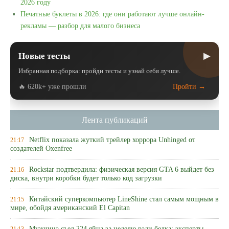
2026 году
Печатные буклеты в 2026: где они работают лучше онлайн-
рекламы — разбор для малого бизнеса
▶
Новые тесты
Избранная подборка: пройди тесты и узнай себя лучше.
🔥 620k+ уже прошли
Пройти →
Лента публикаций
Netflix показала жуткий трейлер хоррора Unhinged от
21:17
создателей Oxenfree
Rockstar подтвердила: физическая версия GTA 6 выйдет без
21:16
диска, внутри коробки будет только код загрузки
Китайский суперкомпьютер LineShine стал самым мощным в
21:15
мире, обойдя американский El Capitan
Мужчина съел 224 яйца за неделю ради белка: эксперты