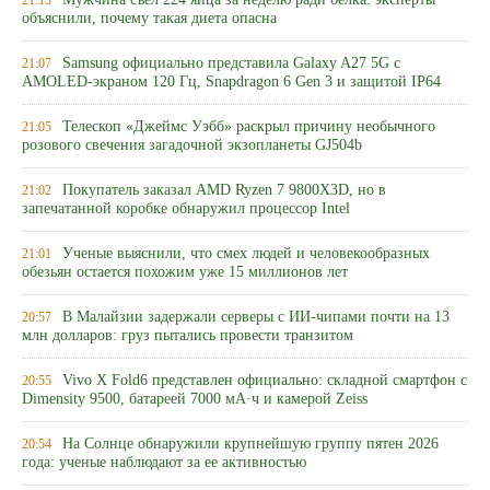
21:13
объяснили, почему такая диета опасна
Samsung официально представила Galaxy A27 5G с
21:07
AMOLED-экраном 120 Гц, Snapdragon 6 Gen 3 и защитой IP64
Телескоп «Джеймс Уэбб» раскрыл причину необычного
21:05
розового свечения загадочной экзопланеты GJ504b
Покупатель заказал AMD Ryzen 7 9800X3D, но в
21:02
запечатанной коробке обнаружил процессор Intel
Ученые выяснили, что смех людей и человекообразных
21:01
обезьян остается похожим уже 15 миллионов лет
В Малайзии задержали серверы с ИИ-чипами почти на 13
20:57
млн долларов: груз пытались провести транзитом
Vivo X Fold6 представлен официально: складной смартфон с
20:55
Dimensity 9500, батареей 7000 мА·ч и камерой Zeiss
На Солнце обнаружили крупнейшую группу пятен 2026
20:54
года: ученые наблюдают за ее активностью