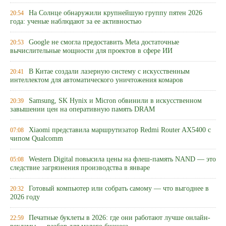
На Солнце обнаружили крупнейшую группу пятен 2026
20:54
года: ученые наблюдают за ее активностью
Google не смогла предоставить Meta достаточные
20:53
вычислительные мощности для проектов в сфере ИИ
В Китае создали лазерную систему с искусственным
20:41
интеллектом для автоматического уничтожения комаров
Samsung, SK Hynix и Micron обвинили в искусственном
20:39
завышении цен на оперативную память DRAM
Xiaomi представила маршрутизатор Redmi Router AX5400 с
07:08
чипом Qualcomm
Western Digital повысила цены на флеш-память NAND — это
05:08
следствие загрязнения производства в январе
Готовый компьютер или собрать самому — что выгоднее в
20:32
2026 году
Печатные буклеты в 2026: где они работают лучше онлайн-
22:59