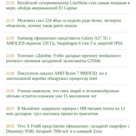
Китайский суперкомпьютер LineShine стал самым мощным в
21:15
мире, обойдя американский El Capitan
Мужчина съел 224 яйца за неделю ради белка: эксперты
21:13
объяснили, почему такая диета опасна
Samsung официально представила Galaxy A27 5G с
21:07
AMOLED-экраном 120 Гц, Snapdragon 6 Gen 3 и защитой IP64
Телескоп «Джеймс Уэбб» раскрыл причину необычного
21:05
розового свечения загадочной экзопланеты GJ504b
Покупатель заказал AMD Ryzen 7 9800X3D, но в
21:02
запечатанной коробке обнаружил процессор Intel
Ученые выяснили, что смех людей и человекообразных
21:01
обезьян остается похожим уже 15 миллионов лет
В Малайзии задержали серверы с ИИ-чипами почти на 13
20:57
млн долларов: груз пытались провести транзитом
Vivo X Fold6 представлен официально: складной смартфон с
20:55
Dimensity 9500, батареей 7000 мА·ч и камерой Zeiss