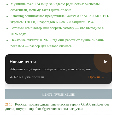
Мужчина съел 224 яйца за неделю ради белка: эксперты
объяснили, почему такая диета опасна
Samsung официально представила Galaxy A27 5G с AMOLED-
экраном 120 Гц, Snapdragon 6 Gen 3 и защитой IP64
Готовый компьютер или собрать самому — что выгоднее в
2026 году
Печатные буклеты в 2026: где они работают лучше онлайн-
рекламы — разбор для малого бизнеса
▶
Новые тесты
Избранная подборка: пройди тесты и узнай себя лучше.
🔥 620k+ уже прошли
Пройти →
Лента публикаций
Rockstar подтвердила: физическая версия GTA 6 выйдет без
21:16
диска, внутри коробки будет только код загрузки