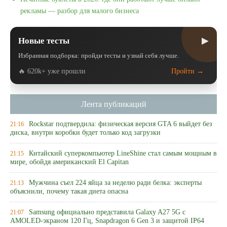
рекламы — разбор для малого бизнеса
▶
Новые тесты
Избранная подборка: пройди тесты и узнай себя лучше.
🔥 620k+ уже прошли
Пройти →
Лента публикаций
Rockstar подтвердила: физическая версия GTA 6 выйдет без
21:16
диска, внутри коробки будет только код загрузки
Китайский суперкомпьютер LineShine стал самым мощным в
21:15
мире, обойдя американский El Capitan
Мужчина съел 224 яйца за неделю ради белка: эксперты
21:13
объяснили, почему такая диета опасна
Samsung официально представила Galaxy A27 5G с
21:07
AMOLED-экраном 120 Гц, Snapdragon 6 Gen 3 и защитой IP64