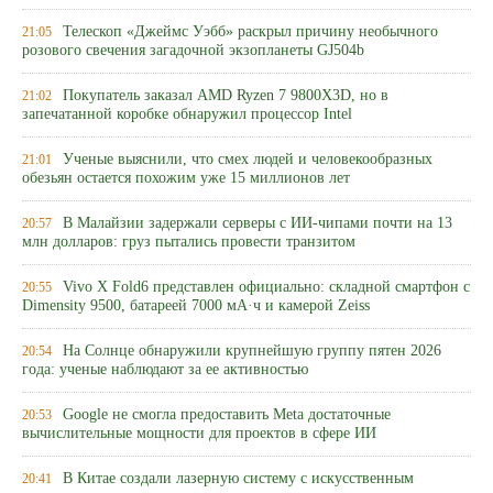
Телескоп «Джеймс Уэбб» раскрыл причину необычного
21:05
розового свечения загадочной экзопланеты GJ504b
Покупатель заказал AMD Ryzen 7 9800X3D, но в
21:02
запечатанной коробке обнаружил процессор Intel
Ученые выяснили, что смех людей и человекообразных
21:01
обезьян остается похожим уже 15 миллионов лет
В Малайзии задержали серверы с ИИ-чипами почти на 13
20:57
млн долларов: груз пытались провести транзитом
Vivo X Fold6 представлен официально: складной смартфон с
20:55
Dimensity 9500, батареей 7000 мА·ч и камерой Zeiss
На Солнце обнаружили крупнейшую группу пятен 2026
20:54
года: ученые наблюдают за ее активностью
Google не смогла предоставить Meta достаточные
20:53
вычислительные мощности для проектов в сфере ИИ
В Китае создали лазерную систему с искусственным
20:41