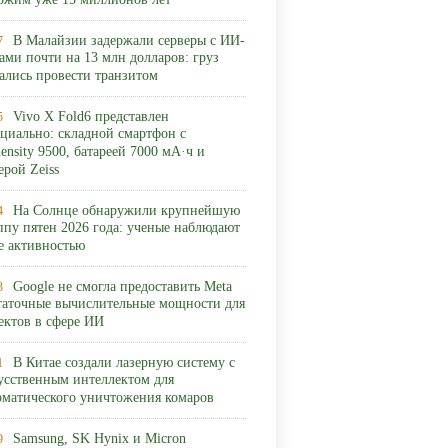
ожим уже 15 миллионов лет
В Малайзии задержали серверы с ИИ-
7
ами почти на 13 млн долларов: груз
ались провести транзитом
Vivo X Fold6 представлен
5
циально: складной смартфон с
ensity 9500, батареей 7000 мА·ч и
ерой Zeiss
На Солнце обнаружили крупнейшую
4
ппу пятен 2026 года: ученые наблюдают
ее активностью
Google не смогла предоставить Meta
3
таточные вычислительные мощности для
ектов в сфере ИИ
В Китае создали лазерную систему с
1
усственным интеллектом для
оматического уничтожения комаров
Samsung, SK Hynix и Micron
9