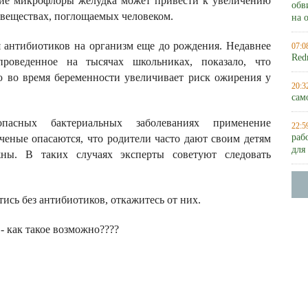
ние микрофлоры желудка может привести к увеличению
обв
 веществах, поглощаемых человеком.
на 
я антибиотиков на организм еще до рождения. Недавнее
07:0
Red
проведенное на тысячах школьниках, показало, что
 во время беременности увеличивает риск ожирения у
20:3
сам
пасных бактериальных заболеваниях применение
22:5
раб
ченые опасаются, что родители часто дают своим детям
для
ны. В таких случаях эксперты советуют следовать
тись без антибиотиков, откажитесь от них.
- как такое возможно????