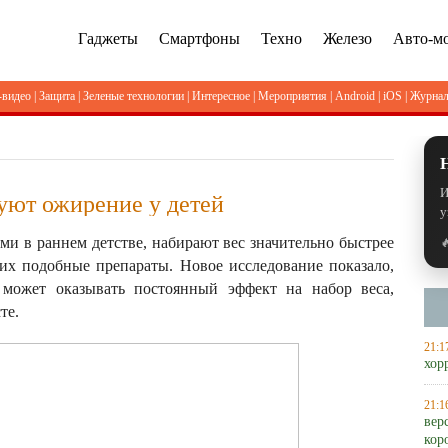
Гаджеты
Смартфоны
Техно
Железо
Авто-м
-видео
|
Защита
|
Зеленые технологии
|
Интересное
|
Мероприятия
|
Android
|
iOS
|
Журна
И
уют ожирение у детей
у
ми в раннем детстве, набирают вес значительно быстрее

их подобные препараты. Новое исследование показало,
 может оказывать постоянный эффект на набор веса,
те.
21:1
хор
21:1
вер
кор