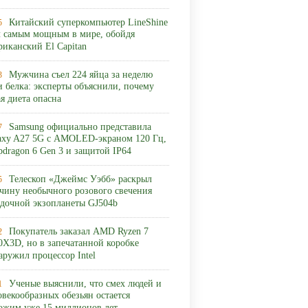
Китайский суперкомпьютер LineShine
5
л самым мощным в мире, обойдя
риканский El Capitan
Мужчина съел 224 яйца за неделю
3
и белка: эксперты объяснили, почему
ая диета опасна
Samsung официально представила
7
axy A27 5G с AMOLED-экраном 120 Гц,
pdragon 6 Gen 3 и защитой IP64
Телескоп «Джеймс Уэбб» раскрыл
5
чину необычного розового свечения
адочной экзопланеты GJ504b
Покупатель заказал AMD Ryzen 7
2
0X3D, но в запечатанной коробке
аружил процессор Intel
Ученые выяснили, что смех людей и
1
овекообразных обезьян остается