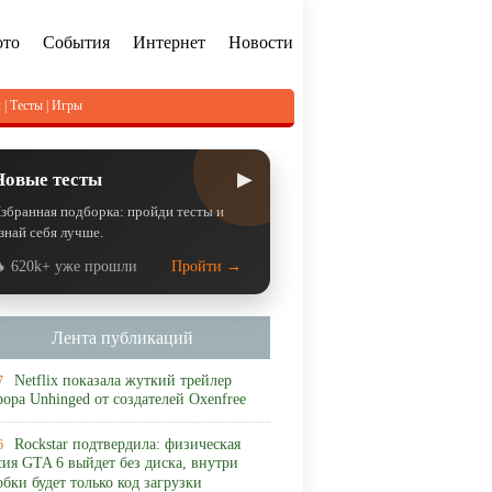
ото
События
Интернет
Новости
л
|
Тесты
|
Игры
▶
Новые тесты
збранная подборка: пройди тесты и
знай себя лучше.
 620k+ уже прошли
Пройти →
Лента публикаций
Netflix показала жуткий трейлер
7
рора Unhinged от создателей Oxenfree
Rockstar подтвердила: физическая
6
сия GTA 6 выйдет без диска, внутри
обки будет только код загрузки