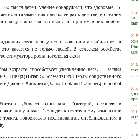
пох
160 тысяч детей, ученые обнаружили, что здоровые 15-
20:5
антибиотиками семь или более раз в детстве, в среднем
чип
 по весу своих сверстников, не принимавших вообще
пыт
20:5
офи
ерждающих связь между использованием антибиотиков и
Dim
 это касается не только людей. В сельском хозяйстве
кам
ве стимулятора роста поголовья скота.
20:5
ом возрасте способствует увеличению веса, — заявил
гру
за 
н С. Шварц (Brian S. Schwartz) из Школы общественного
те Джонса Хопкинса (Johns Hopkins Bloomberg School of
20:5
дос
про
ибиотики убивают одни виды бактерий, оставляя в
пляют пищу иначе. Это ведет к постоянному изменению
20:4
иск
тракта, говорится в исследовании, опубликованном в
авт
ty.
20:3