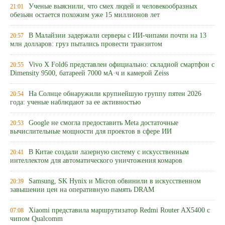
Ученые выяснили, что смех людей и человекообразных
21:01
обезьян остается похожим уже 15 миллионов лет
В Малайзии задержали серверы с ИИ-чипами почти на 13
20:57
млн долларов: груз пытались провести транзитом
Vivo X Fold6 представлен официально: складной смартфон с
20:55
Dimensity 9500, батареей 7000 мА·ч и камерой Zeiss
На Солнце обнаружили крупнейшую группу пятен 2026
20:54
года: ученые наблюдают за ее активностью
Google не смогла предоставить Meta достаточные
20:53
вычислительные мощности для проектов в сфере ИИ
В Китае создали лазерную систему с искусственным
20:41
интеллектом для автоматического уничтожения комаров
Samsung, SK Hynix и Micron обвинили в искусственном
20:39
завышении цен на оперативную память DRAM
Xiaomi представила маршрутизатор Redmi Router AX5400 с
07:08
чипом Qualcomm