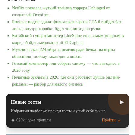
Netflix показала жуткий трейлер хоррора Unhinged от
создателей Oxenfree
Rockstar подтвердила: физическая версия GTA 6 выйдет без
диска, внутри коробки будет только код загрузки
Китайский суперкомпьютер LineShine стал самым мощным в
мире, обойдя американский El Capitan
Мужчина съел 224 яйца за неделю ради белка: эксперты
объяснили, почему такая диета опасна
Готовый компьютер или собрать самому — что выгоднее в
2026 году
Печатные буклеты в 2026: где они работают лучше онлайн-
рекламы — разбор для малого бизнеса
▶
Новые тесты
Избранная подборка: пройди тесты и узнай себя лучше.
🔥 620k+ уже прошли
Пройти →