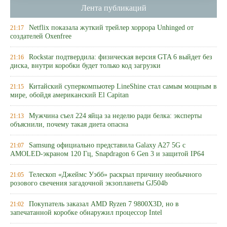
Лента публикаций
Netflix показала жуткий трейлер хоррора Unhinged от
21:17
создателей Oxenfree
Rockstar подтвердила: физическая версия GTA 6 выйдет без
21:16
диска, внутри коробки будет только код загрузки
Китайский суперкомпьютер LineShine стал самым мощным в
21:15
мире, обойдя американский El Capitan
Мужчина съел 224 яйца за неделю ради белка: эксперты
21:13
объяснили, почему такая диета опасна
Samsung официально представила Galaxy A27 5G с
21:07
AMOLED-экраном 120 Гц, Snapdragon 6 Gen 3 и защитой IP64
Телескоп «Джеймс Уэбб» раскрыл причину необычного
21:05
розового свечения загадочной экзопланеты GJ504b
Покупатель заказал AMD Ryzen 7 9800X3D, но в
21:02
запечатанной коробке обнаружил процессор Intel