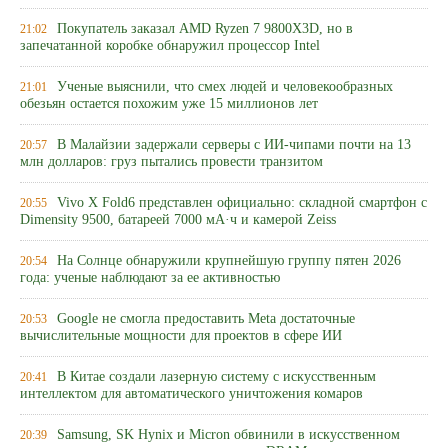
Покупатель заказал AMD Ryzen 7 9800X3D, но в
21:02
запечатанной коробке обнаружил процессор Intel
Ученые выяснили, что смех людей и человекообразных
21:01
обезьян остается похожим уже 15 миллионов лет
В Малайзии задержали серверы с ИИ-чипами почти на 13
20:57
млн долларов: груз пытались провести транзитом
Vivo X Fold6 представлен официально: складной смартфон с
20:55
Dimensity 9500, батареей 7000 мА·ч и камерой Zeiss
На Солнце обнаружили крупнейшую группу пятен 2026
20:54
года: ученые наблюдают за ее активностью
Google не смогла предоставить Meta достаточные
20:53
вычислительные мощности для проектов в сфере ИИ
В Китае создали лазерную систему с искусственным
20:41
интеллектом для автоматического уничтожения комаров
Samsung, SK Hynix и Micron обвинили в искусственном
20:39