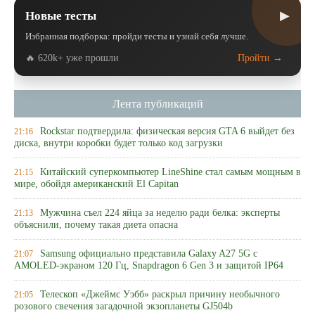
▶
Новые тесты
Избранная подборка: пройди тесты и узнай себя лучше.
🔥 620k+ уже прошли
Пройти →
Лента публикаций
Rockstar подтвердила: физическая версия GTA 6 выйдет без
21:16
диска, внутри коробки будет только код загрузки
Китайский суперкомпьютер LineShine стал самым мощным в
21:15
мире, обойдя американский El Capitan
Мужчина съел 224 яйца за неделю ради белка: эксперты
21:13
объяснили, почему такая диета опасна
Samsung официально представила Galaxy A27 5G с
21:07
AMOLED-экраном 120 Гц, Snapdragon 6 Gen 3 и защитой IP64
Телескоп «Джеймс Уэбб» раскрыл причину необычного
21:05
розового свечения загадочной экзопланеты GJ504b