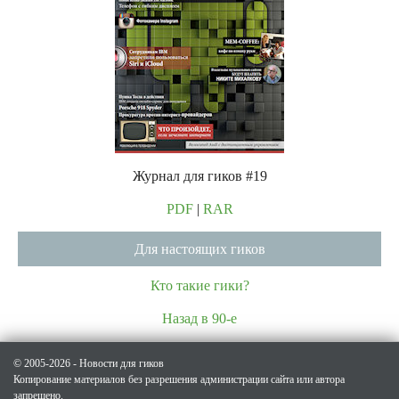
Журнал для гиков #19
PDF
|
RAR
Для настоящих гиков
Кто такие гики?
Назад в 90-е
© 2005-2026 - Новости для гиков
Копирование материалов без разрешения администрации сайта или автора
запрещено.