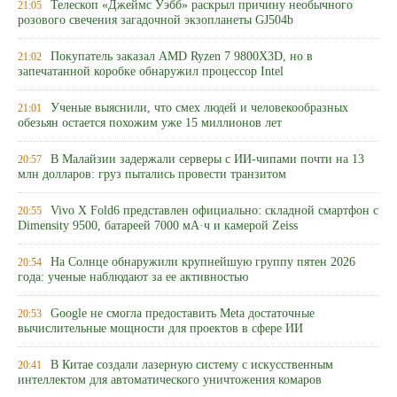
Телескоп «Джеймс Уэбб» раскрыл причину необычного
21:05
розового свечения загадочной экзопланеты GJ504b
Покупатель заказал AMD Ryzen 7 9800X3D, но в
21:02
запечатанной коробке обнаружил процессор Intel
Ученые выяснили, что смех людей и человекообразных
21:01
обезьян остается похожим уже 15 миллионов лет
В Малайзии задержали серверы с ИИ-чипами почти на 13
20:57
млн долларов: груз пытались провести транзитом
Vivo X Fold6 представлен официально: складной смартфон с
20:55
Dimensity 9500, батареей 7000 мА·ч и камерой Zeiss
На Солнце обнаружили крупнейшую группу пятен 2026
20:54
года: ученые наблюдают за ее активностью
Google не смогла предоставить Meta достаточные
20:53
вычислительные мощности для проектов в сфере ИИ
В Китае создали лазерную систему с искусственным
20:41
интеллектом для автоматического уничтожения комаров