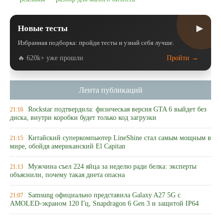
▶
Новые тесты
Избранная подборка: пройди тесты и узнай себя лучше.
🔥 620k+ уже прошли
Пройти →
Лента публикаций
Rockstar подтвердила: физическая версия GTA 6 выйдет без
21:16
диска, внутри коробки будет только код загрузки
Китайский суперкомпьютер LineShine стал самым мощным в
21:15
мире, обойдя американский El Capitan
Мужчина съел 224 яйца за неделю ради белка: эксперты
21:13
объяснили, почему такая диета опасна
Samsung официально представила Galaxy A27 5G с
21:07
AMOLED-экраном 120 Гц, Snapdragon 6 Gen 3 и защитой IP64