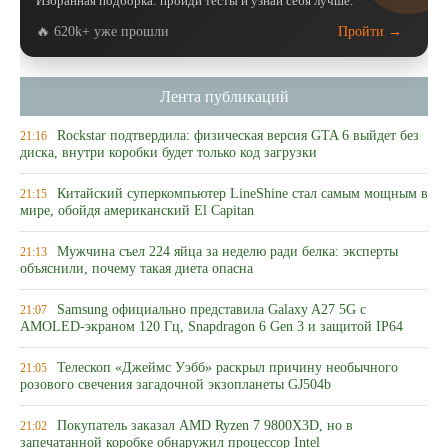
Избранная подборка: пройди тесты и узнай себя лучше.
🔥 620k+ уже прошли
Пройти →
Лента публикаций
Rockstar подтвердила: физическая версия GTA 6 выйдет без
21:16
диска, внутри коробки будет только код загрузки
Китайский суперкомпьютер LineShine стал самым мощным в
21:15
мире, обойдя американский El Capitan
Мужчина съел 224 яйца за неделю ради белка: эксперты
21:13
объяснили, почему такая диета опасна
Samsung официально представила Galaxy A27 5G с
21:07
AMOLED-экраном 120 Гц, Snapdragon 6 Gen 3 и защитой IP64
Телескоп «Джеймс Уэбб» раскрыл причину необычного
21:05
розового свечения загадочной экзопланеты GJ504b
Покупатель заказал AMD Ryzen 7 9800X3D, но в
21:02
запечатанной коробке обнаружил процессор Intel