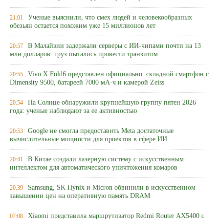
Ученые выяснили, что смех людей и человекообразных
21:01
обезьян остается похожим уже 15 миллионов лет
В Малайзии задержали серверы с ИИ-чипами почти на 13
20:57
млн долларов: груз пытались провести транзитом
Vivo X Fold6 представлен официально: складной смартфон с
20:55
Dimensity 9500, батареей 7000 мА·ч и камерой Zeiss
На Солнце обнаружили крупнейшую группу пятен 2026
20:54
года: ученые наблюдают за ее активностью
Google не смогла предоставить Meta достаточные
20:53
вычислительные мощности для проектов в сфере ИИ
В Китае создали лазерную систему с искусственным
20:41
интеллектом для автоматического уничтожения комаров
Samsung, SK Hynix и Micron обвинили в искусственном
20:39
завышении цен на оперативную память DRAM
Xiaomi представила маршрутизатор Redmi Router AX5400 с
07:08